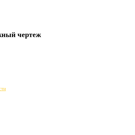
жный чертеж
сти