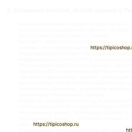
2. Основные понятия, используемые в П
Автоматизированная обработка персональных 
Блокирование персональных данных – временн
для уточнения персональных данных);
Веб-сайт – совокупность графических и инфор
интернет по сетевому адресу
https://tipicoshop.
Информационная система персональных данных
информационных технологий и технических ср
Обезличивание персональных данных — действ
принадлежность персональных данных конкрет
Обработка персональных данных – любое дейст
автоматизации или без использования таких ср
(обновление, изменение), извлечение, использо
уничтожение персональных данных;
Оператор – государственный орган, муниципал
организующие и (или) осуществляющие обрабо
персональных данных, подлежащих обработке,
Персональные данные – любая информация, от
сайта
https://tipicoshop.ru
;
Пользователь – любой посетитель веб-сайта
ht