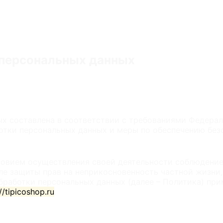
 персональных данных
 составлена в соответствии с требованиями Федераль
отки персональных данных и меры по обеспечению бе
овием осуществления своей деятельности соблюдение 
ле защиты прав на неприкосновенность частной жизни,
бработки персональных данных (далее – Политика) при
//tipicoshop.ru
.