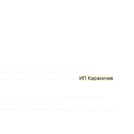
ного закона от 27.07.2006. №152-ФЗ «О
зопасности персональных данных
ИП Каракичев
прав и свобод человека и гражданина при
 личную и семейную тайну.
меняется ко всей информации, которую Оператор