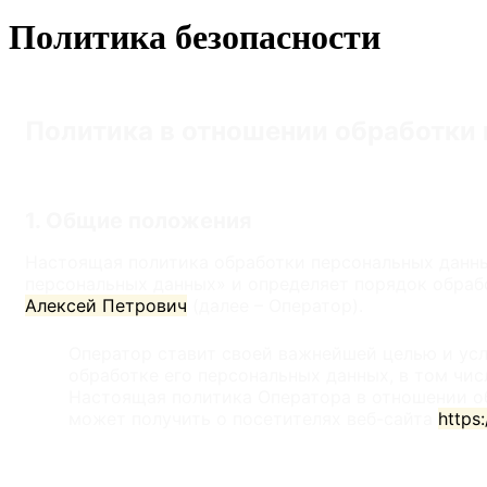
Политика безопасности
Политика в отношении обработки
1. Общие положения
Настоящая политика обработки персональных данных
персональных данных» и определяет порядок обраб
Алексей Петрович
(далее – Оператор).
Оператор ставит своей важнейшей целью и усл
обработке его персональных данных, в том чис
Настоящая политика Оператора в отношении о
может получить о посетителях веб-сайта
https: