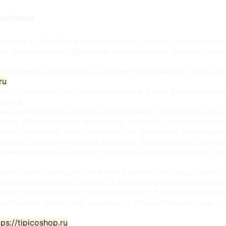
олитике
данных – обработка персональных данных с помощью с
ое прекращение обработки персональных данных (за ис
мационных материалов, а также программ для ЭВМ и ба
ru
;
 — совокупность содержащихся в базах данных персо
едств;
ия, в результате которых невозможно определить без
ному Пользователю или иному субъекту персональных 
вие (операция) или совокупность действий (операций
едств с персональными данными, включая сбор, запись
вание, передачу (распространение, предоставление, до
ьный орган, юридическое или физическое лицо, самос
тку персональных данных, а также определяющие цели
 действия (операции), совершаемые с персональными 
носящаяся прямо или косвенно к определенному или о
tps://tipicoshop.ru
;