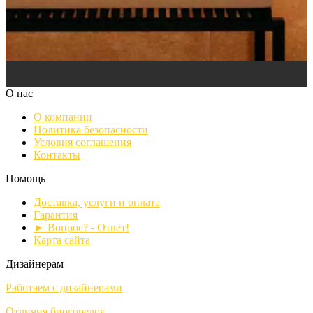
О нас
О компании
Политика безопасности
Условия соглашения
Контакты
Помощь
Доставка, услуги и оплата
Гарантия
► Вопрос? - Ответ!
Карта сайта
Дизайнерам
Работаем с дизайнерами
Отличия биогорелок