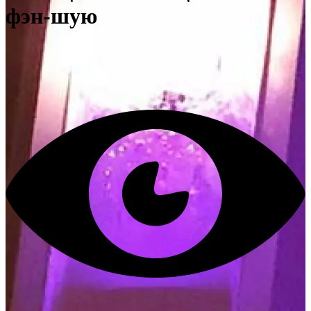
фэн-шую