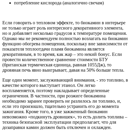
потребление кислорода (аналогично свечам)
Если говорить о тепловом эффекте, то биокамин в интерьере
не только играет роль интересного декоративного элемента,
но и добавляет несколько градусов к температуре помещения.
Однако мы не рекомендуем полностью возлагать на биокамин
функцию обогрева помещения, поскольку вне зависимости от
показателя теплоотдачи пламя биокамина является
декоративным, в то время, как жар – это некий бонус. Если
провести количественное сравнение стоимости БТУ
(британская термическая единица, равная 1055Дж), то
дровяная печь явно выигрывает, давая на 50% больше тепла.
Еще один момент, заслуживающий внимания, - это топливо, в
качестве которого выступает этанол. Он легко
воспламеняется, поэтому накладывает определенные
ограничения. В частности, при розжиге биокамина
необходимо заранее проверить не разлилось ли топливо, и,
если это произошло, тщательно устранить его до момента
зажигания. Кроме того, в уже зажженный биокамин
невозможно «подкинуть дровишек», то есть долить топлива –
техника безопасной эксплуатации предполагает, что для
дозаправки камин должен быть отключен и охлажден.