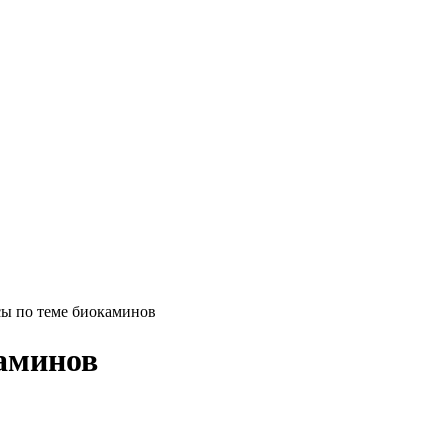
сы по теме биокаминов
каминов