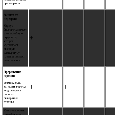
при заправке
Защита от
перегрева
Корпус
биогорелки имеет
многослойную
+
структуру,
которая
удерживает
высокую
температуру
горения внутри
тела горелки
Прерывание
горения
возможность
+
+
затушить горелку
не дожидаясь
полного
выгоряния
топлива
Международная
сертификация