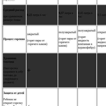
Средний расход
0,37
литра в
0,45 литра в
0,22
литра в час
0,5 лит
при одинаковом
час
час
размере топки
полузакрытый
полузакрытый
откры
закрытый
(горит
(горят пары от
(горит
Процесс горения
(горят пары от
жидкость
горячего
жидкос
горячего камня)
впитанная в
камня)
напря
керамофибру)
Храниние
топлива
(биогорелка
+
сохраняет в себе
топливо до
следующего
розжига)
Защита от детей
Ребенок не
откроет горелку