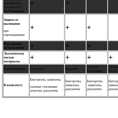
+
+
надежности и
безопасности
TUV Germany
Защита от
выливания
+
+
+
при
опрокидывании
+
+
+
Регулировка
силы пламени
Экологически
+
+
+
+
чистые
материалы
Австрия,
Польш
Страна бренда
Голландия
Германия
Швейцария
Китай
Биогорелка, зажигалка,
Биогорелка,
Биогорелка,
Биогор
В комплекте:
зажигалка,
зажигалка,
зажига
съемные стеклянные
документы
документы
докум
лепестки, документы