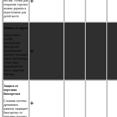
+
без вас. Ручки для
открытия горелки
можно держать в
недоступном для
детей месте
Защита от паров
При розжиге
особая
конструкция
биогорелки
+
предотращает
опасную вспышку
паров биотоплива,
также пары
удерживаются
после закрытия
горелки
Защита от
перелива
биогорелки
Сложная система
+
дренажных
каналов защищает
биогорелку от
перелива топлива