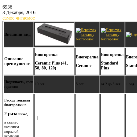
6936
3 Декабря, 2016
самое читаемое
Внешний вид
Биогорелка
Биогорелка
Биогорелка
Биог
Описание
Ceramic Plus (41,
Standard
преимуществ
Ceramic
Stand
58, 80, 120)
Plus
Надежность,
срок
10 лет
5 лет
от 2 до 5 лет
1 год
гарантии
Расход топлива
биогорелки
в
2 раза
ниже,
+
в связи с
наличием
пористой
керамики