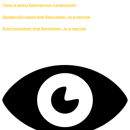
Типы и виды биогорелок (сравнение)
Дровяной камин или биокамин, за и против
Электрокамин или биокамин, за и против